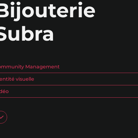
Bijouterie
Subra
ommunity Management
entité visuelle
idéo