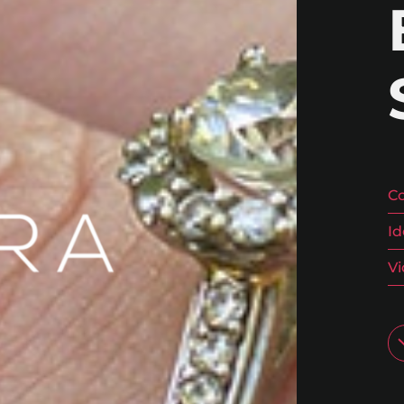
C
Id
V