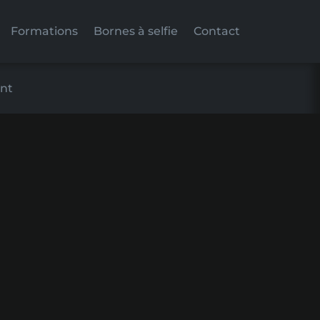
Formations
Bornes à selfie
Contact
nt