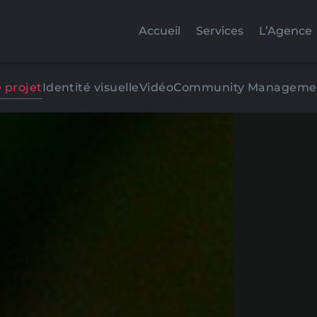
Accueil
Services
L’Agence
 projet
Identité visuelle
Vidéo
Community Manageme